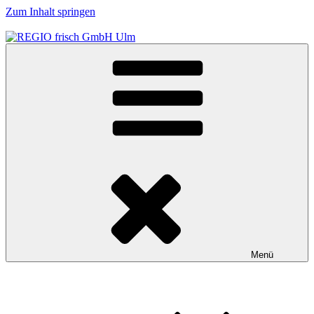
Zum Inhalt springen
Obst und Gemüse für Büro, Schule und Kindergarten in der Region
REGIO frisch GmbH Ulm
Ulm
Menü