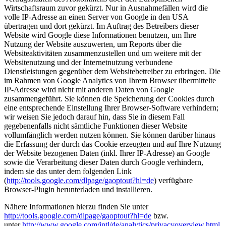
Wirtschaftsraum zuvor gekürzt. Nur in Ausnahmefällen wird die
volle IP-Adresse an einen Server von Google in den USA
übertragen und dort gekürzt. Im Auftrag des Betreibers dieser
Website wird Google diese Informationen benutzen, um Ihre
Nutzung der Website auszuwerten, um Reports über die
Websiteaktivitäten zusammenzustellen und um weitere mit der
Websitenutzung und der Internetnutzung verbundene
Dienstleistungen gegenüber dem Websitebetreiber zu erbringen. Die
im Rahmen von Google Analytics von Ihrem Browser übermittelte
IP-Adresse wird nicht mit anderen Daten von Google
zusammengeführt. Sie können die Speicherung der Cookies durch
eine entsprechende Einstellung Ihrer Browser-Software verhindern;
wir weisen Sie jedoch darauf hin, dass Sie in diesem Fall
gegebenenfalls nicht sämtliche Funktionen dieser Website
vollumfänglich werden nutzen können. Sie können darüber hinaus
die Erfassung der durch das Cookie erzeugten und auf Ihre Nutzung
der Website bezogenen Daten (inkl. Ihrer IP-Adresse) an Google
sowie die Verarbeitung dieser Daten durch Google verhindern,
indem sie das unter dem folgenden Link
(
http://tools.google.com/dlpage/gaoptout?hl=de
) verfügbare
Browser-Plugin herunterladen und installieren.
Nähere Informationen hierzu finden Sie unter
http://tools.google.com/dlpage/gaoptout?hl=de
bzw.
unter
http://www.google.com/intl/de/analytics/privacyoverview.html