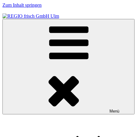
Zum Inhalt springen
REGIO frisch GmbH Ulm
Obst und Gemüse für Büro, Schule und Kindergarten in der Region
Ulm
Menü