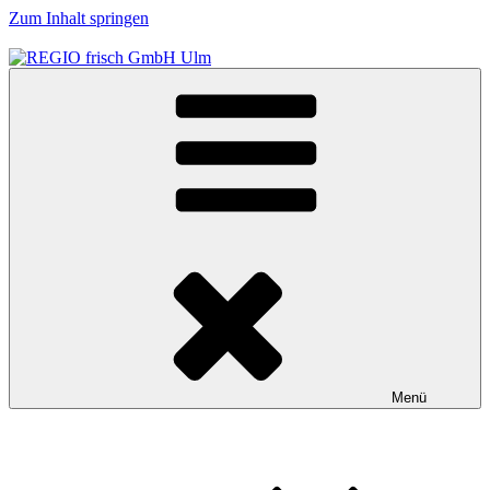
Zum Inhalt springen
REGIO frisch GmbH Ulm
Obst und Gemüse für Büro, Schule und Kindergarten in der Region
Ulm
Menü